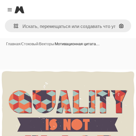
Magnific
Close menu
Поиск 
Главная
/
Стоковый
/
Векторы
/
Мотивационная цитата…