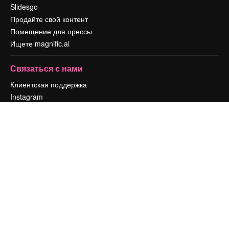
Slidesgo
Продайте свой контент
Помещение для прессы
Ищете magnific.ai
Связаться с нами
Клиентская поддержка
Instagram
YouTube
LinkedIn
TikTok
Discord
X
Reddit
Copyright © 2010-
2026
Freepik Company S.L.U.
Все права защищены
.