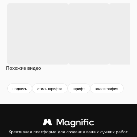
Похожие видео
Premium
Premium
Premium
Premium
надпись
стиль шрифта
шрифт
каллиграфия
Креативная платформа для создания ваших лучших работ.