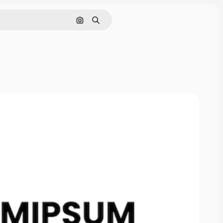
Поиск по изображению
Поиск