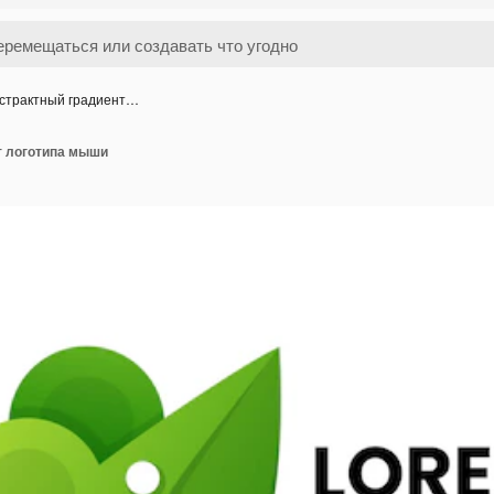
страктный градиент…
т логотипа мыши