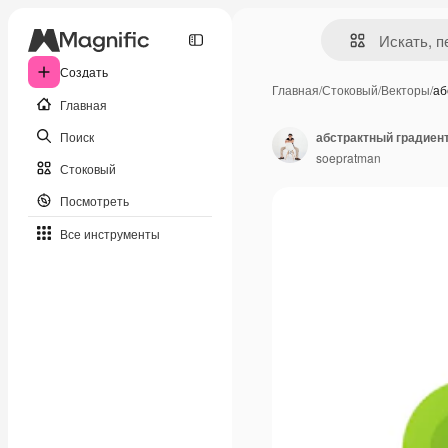
Создать
Главная
/
Стоковый
/
Векторы
/
аб
Главная
Поиск
абстрактный градиен
soepratman
Стоковый
Посмотреть
Все инструменты