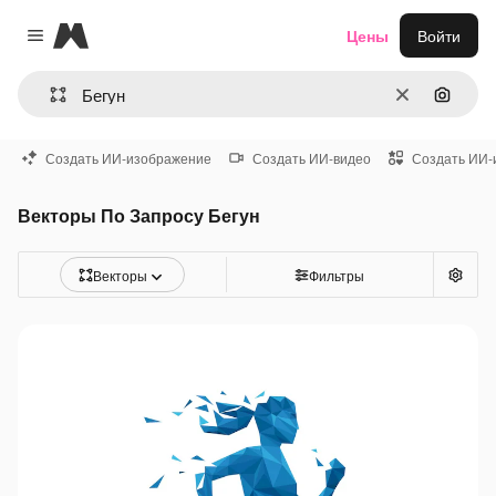
Magnific
Цены
Войти
Close menu
Очистить
Поиск 
Создать ИИ-изображение
Создать ИИ-видео
Создать ИИ-
Векторы По Запросу Бегун
Векторы
Фильтры