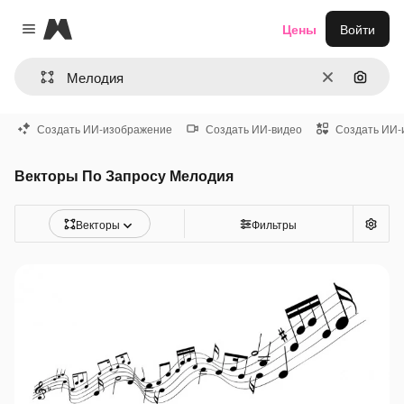
Magnific
Цены
Войти
Close menu
Очистить
Поиск 
Создать ИИ-изображение
Создать ИИ-видео
Создать ИИ-
Векторы По Запросу Мелодия
Векторы
Фильтры