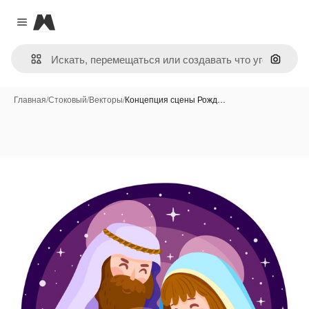
Magnific
Close menu
Поиск 
Главная
/
Стоковый
/
Векторы
/
Концепция сцены Рожд…