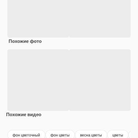
Похожие фото
Похожие видео
Premium
Premium
Premium
Premium
Сгенериров
фон цветочный
фон цветы
весна цветы
цветы
ве