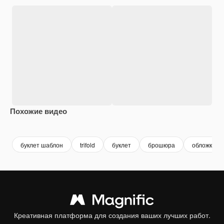
Похожие видео
Premium
Premium
Premium
Premium
буклет шаблон
trifold
буклет
брошюра
обложка
Креативная платформа для создания ваших лучших работ.