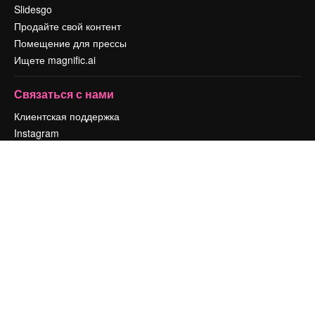
Slidesgo
Продайте свой контент
Помещение для прессы
Ищете magnific.ai
Связаться с нами
Клиентская поддержка
Instagram
YouTube
LinkedIn
TikTok
Discord
X
Reddit
Copyright © 2010-
2026
Freepik Company S.L.U.
Все права защищены
.