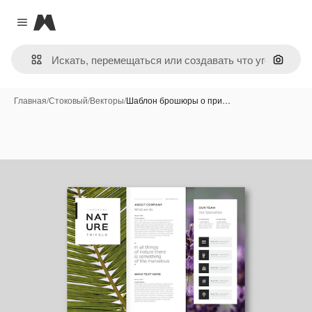
Magnific
Close menu
Поиск 
Главная
/
Стоковый
/
Векторы
/
Шаблон брошюры о при…