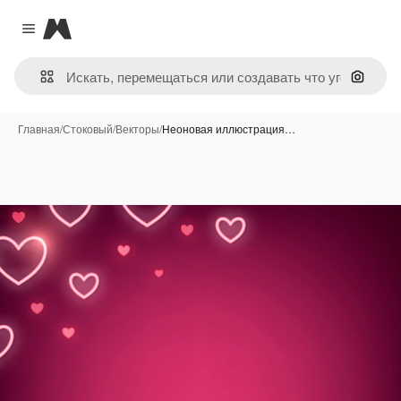
Magnific
Close menu
Поиск 
Главная
/
Стоковый
/
Векторы
/
Неоновая иллюстрация…