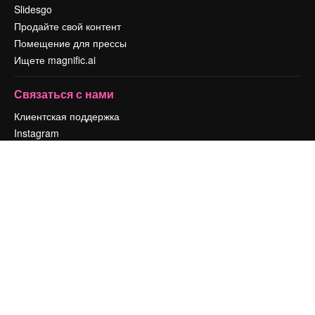
Slidesgo
Продайте свой контент
Помещение для прессы
Ищете magnific.ai
Связаться с нами
Клиентская поддержка
Instagram
YouTube
LinkedIn
TikTok
Discord
X
Reddit
Copyright © 2010-
2026
Freepik Company S.L.U.
Все права защищены
.