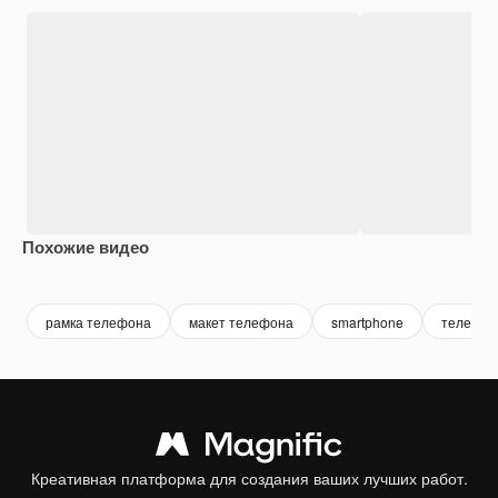
Похожие видео
Premium
Premium
Premium
Premium
рамка телефона
макет телефона
smartphone
телефон
Креативная платформа для создания ваших лучших работ.