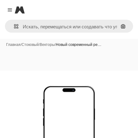
Magnific
Close menu
Поиск 
Главная
/
Стоковый
/
Векторы
/
Новый современный ре…