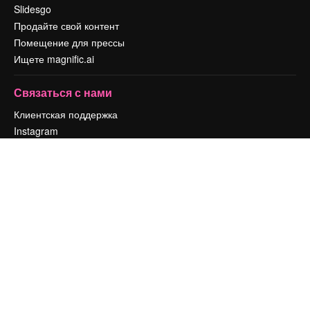
Slidesgo
Продайте свой контент
Помещение для прессы
Ищете magnific.ai
Связаться с нами
Клиентская поддержка
Instagram
YouTube
LinkedIn
TikTok
Discord
X
Reddit
Copyright © 2010-
2026
Freepik Company S.L.U.
Все права защищены
.