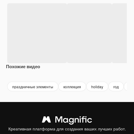
Похожие видео
Premium
Premium
Premium
Premium
праздничные элементы
коллекция
holiday
год
ик
Креативная платформа для создания ваших лучших работ.