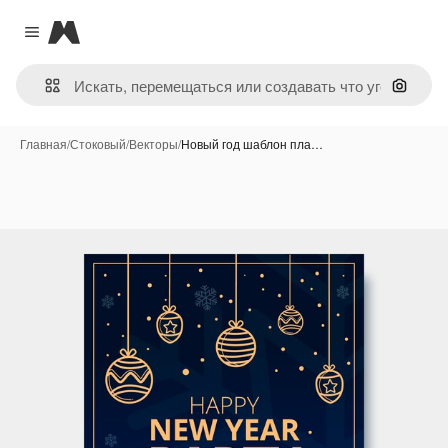
Magnific
Close menu
Поиск 
Главная
/
Стоковый
/
Векторы
/
Новый год шаблон пла…