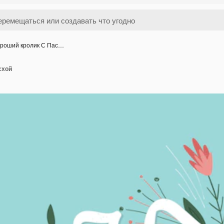
роший кролик С Пас…
схой