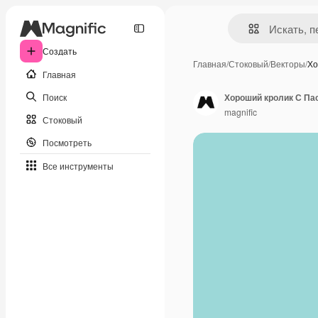
Создать
Главная
/
Стоковый
/
Векторы
/
Хо
Главная
Поиск
Хороший кролик С Па
magnific
Стоковый
Посмотреть
Все инструменты