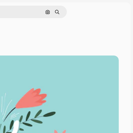
Поиск по изображению
Поиск