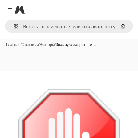
Magnific
Close menu
Поиск 
Главная
/
Стоковый
/
Векторы
/
Знак рука запрета вх…