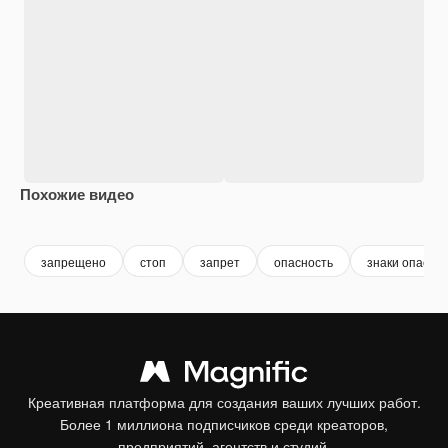
Похожие видео
Premium
Premium
Premium
Premium
запрещено
стоп
запрет
опасность
знаки опасно
Креативная платформа для создания ваших лучших работ.
Более 1 миллиона подписчиков среди креаторов,
предприятий, агентств и студий.