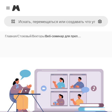
Magnific
Close menu
Поиск 
Главная
/
Стоковый
/
Векторы
/
Веб-семинар для преп…