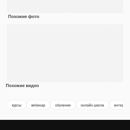
Похожие фото
Похожие видео
Premium
Premium
Premium
Premium
курсы
вебинар
обучение
онлайн школа
интернет