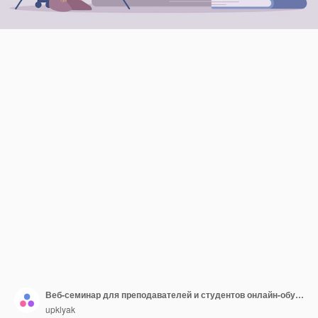
Веб-семинар для преподавателей и студентов онлайн-обучения через интернет-соединение по видеоконференции Женщина-репетитор проводит урок через экран ноутбука Люди в дистанционной школе тренируются Линия искусства векторная иллюстрация
upklyak