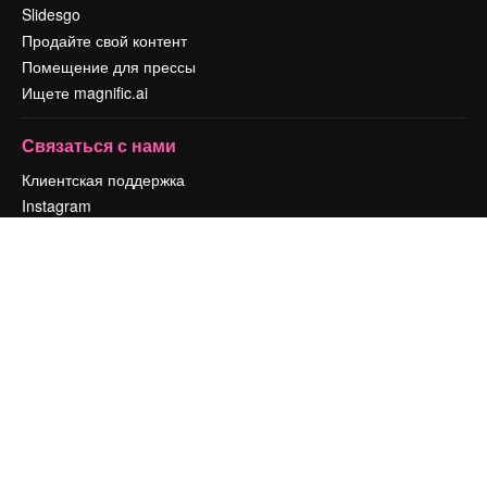
Slidesgo
Продайте свой контент
Помещение для прессы
Ищете magnific.ai
Связаться с нами
Клиентская поддержка
Instagram
YouTube
LinkedIn
TikTok
Discord
X
Reddit
Copyright © 2010-
2026
Freepik Company S.L.U.
Все права защищены
.