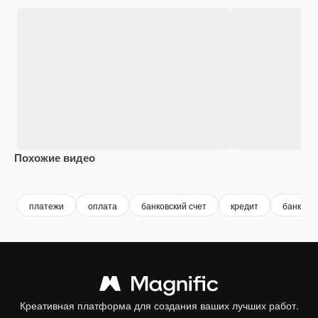
Похожие видео
Premium
Premium
Premium
Premium
платежи
оплата
банковский счет
кредит
банковск
Креативная платформа для создания ваших лучших работ.