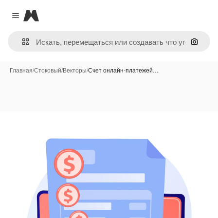
Magnific
Close menu
Поиск 
Главная
/
Стоковый
/
Векторы
/
Счет онлайн-платежей…