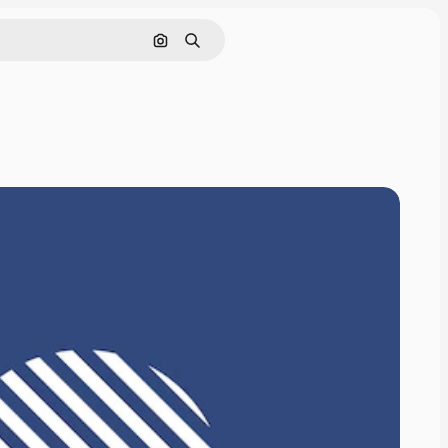
Поиск по изображению
Поиск