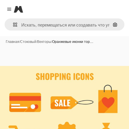
Magnific
Close menu
Поиск 
Главная
/
Стоковый
/
Векторы
/
Оранжевые иконки тор…