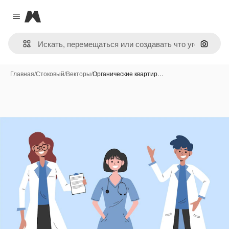
Magnific
Close menu
Поиск 
Главная
/
Стоковый
/
Векторы
/
Органические квартир…