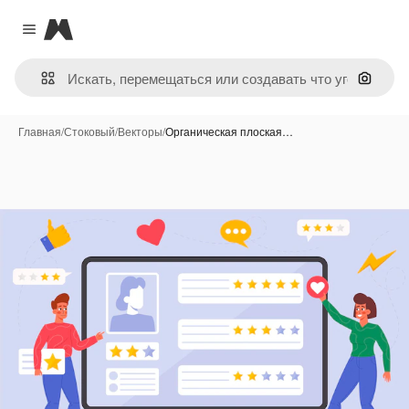
Magnific
Close menu
Поиск 
Главная
/
Стоковый
/
Векторы
/
Органическая плоская…