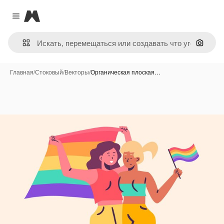
Magnific
Close menu
Поиск 
Главная
/
Стоковый
/
Векторы
/
Органическая плоская…