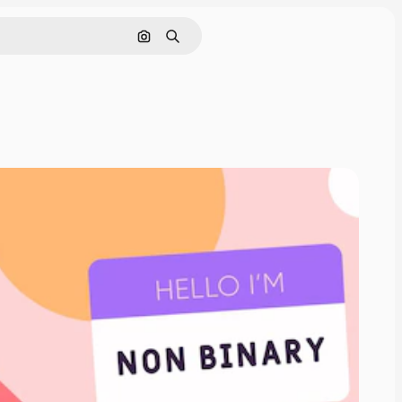
Поиск по изображению
Поиск