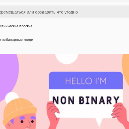
ганические плоские…
е небинарные люди