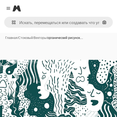
Magnific
Close menu
Поиск 
Главная
/
Стоковый
/
Векторы
/
органический рисунок…