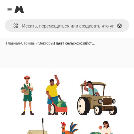
Magnific
Close menu
Поиск 
Главная
/
Стоковый
/
Векторы
/
Пакет сельскохозяйст…