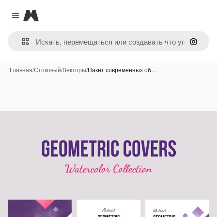
Magnific
Close menu
Поиск 
Главная
/
Стоковый
/
Векторы
/
Пакет современных об…