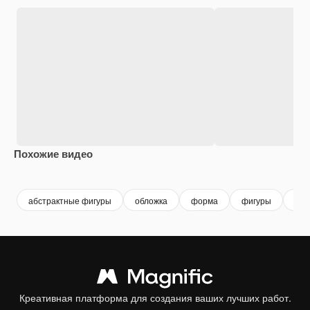
Похожие видео
Premium
Premium
абстрактные фигуры
обложка
форма
фигуры
сов
Креативная платформа для создания ваших лучших работ.