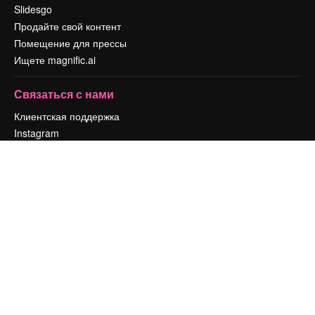
Slidesgo
Продайте свой контент
Помещение для прессы
Ищете magnific.ai
Связаться с нами
Клиентская поддержка
Instagram
YouTube
LinkedIn
TikTok
Discord
X
Reddit
Copyright © 2010-
2026
Freepik Company S.L.U.
Все права защищены
.