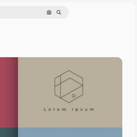
Поиск по изображению
Поиск