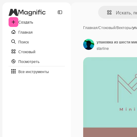
Создать
Главная
/
Стоковый
/
Векторы
/
уп
Главная
Поиск
упаковка из шести м
starline
Стоковый
Посмотреть
Все инструменты