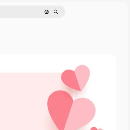
Поиск по изображению
Поиск