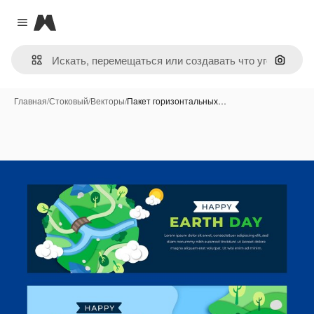
Magnific
Close menu
Поиск 
Главная
/
Стоковый
/
Векторы
/
Пакет горизонтальных…