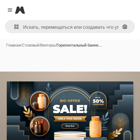
Magnific
Close menu
Поиск 
Главная
/
Стоковый
/
Векторы
/
Горизонтальный банне…