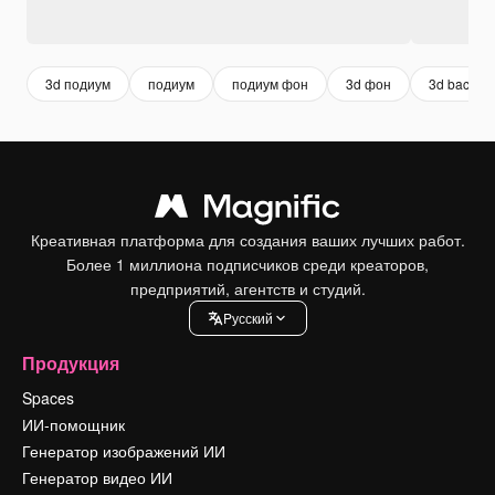
3d подиум
подиум
подиум фон
3d фон
3d backgr
Креативная платформа для создания ваших лучших работ.
Более 1 миллиона подписчиков среди креаторов,
предприятий, агентств и студий.
Pусский
Продукция
Spaces
ИИ-помощник
Генератор изображений ИИ
Генератор видео ИИ