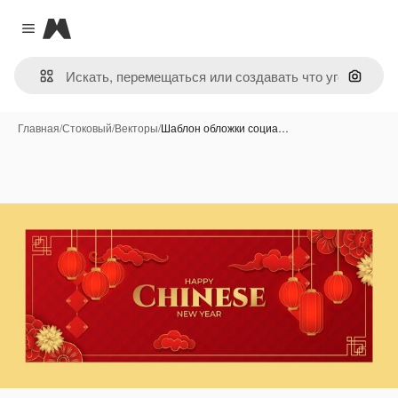
Magnific
Close menu
Поиск 
Главная
/
Стоковый
/
Векторы
/
Шаблон обложки социа…