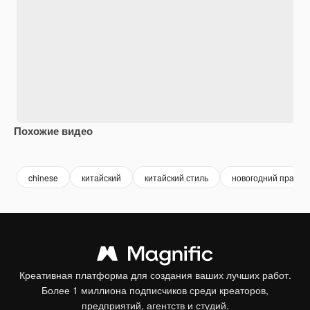
Похожие видео
Premium
Premium
Premium
Premium
chinese
китайский
китайский стиль
новогодний праздн
Креативная платформа для создания ваших лучших работ.
Более 1 миллиона подписчиков среди креаторов,
предприятий, агентств и студий.