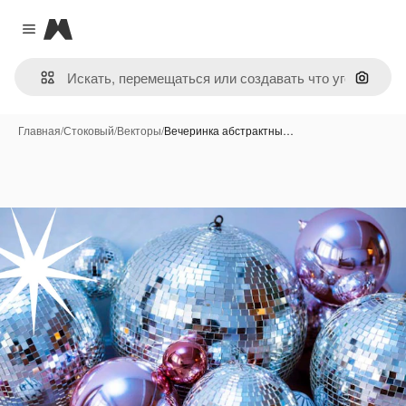
Magnific
Close menu
Поиск 
Главная
/
Стоковый
/
Векторы
/
Вечеринка абстрактны…