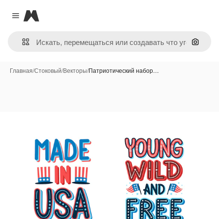
Magnific
Close menu
Поиск 
Главная
/
Стоковый
/
Векторы
/
Патриотический набор…