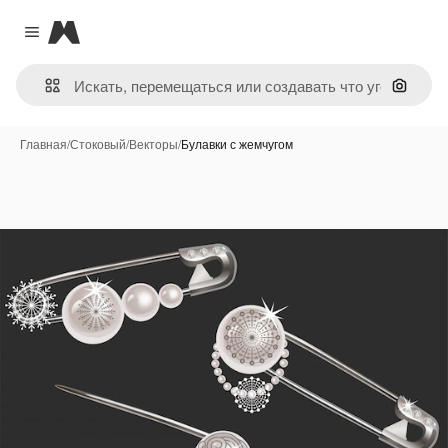
Magnific
Close menu
Поиск 
Главная
/
Стоковый
/
Векторы
/
Булавки с жемчугом