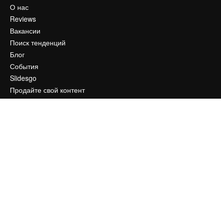
О нас
Reviews
Вакансии
Поиск тенденций
Блог
События
Slidesgo
Продайте свой контент
Помещение для прессы
Ищете magnific.ai
Связаться с нами
Клиентская поддержка
Instagram
YouTube
LinkedIn
TikTok
Discord