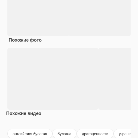
Похожие фото
Похожие видео
Premium
Premium
Premium
Premium
Сгенериров
английская булавка
булавка
драгоценности
украшени