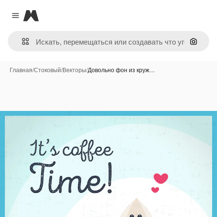
Magnific
Close menu
Поиск 
Главная
/
Стоковый
/
Векторы
/
Довольно фон из круж…