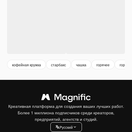
кофейная кружка
старбакс
чашка
горячее
горячи
Креативная платформа для создания ваших лучших работ.
Более 1 миллиона подписчиков среди креаторов,
предприятий, агентств и студий.
Pусский