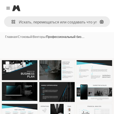
Magnific
Close menu
Поиск 
Главная
/
Стоковый
/
Векторы
/
Профессиональный биз…