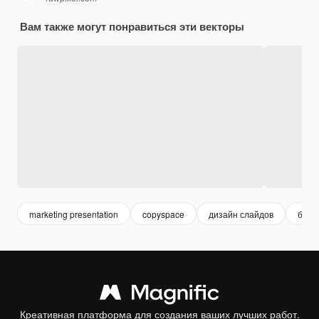
Вам также могут понравиться эти векторы
marketing presentation
copyspace
дизайн слайдов
бизн
Креативная платформа для создания ваших лучших работ.