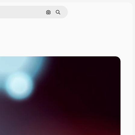
Поиск по изображению
Поиск