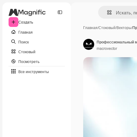
Создать
Главная
/
Стоковый
/
Векторы
/
Пр
Главная
Поиск
macrovector
Стоковый
Посмотреть
Все инструменты