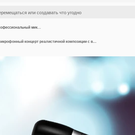
офессиональный мик…
Профессиональный микрофонный концерт реалистичной композиции с вокальным микрофоном, установленный на подставке с красочным размытым фоном