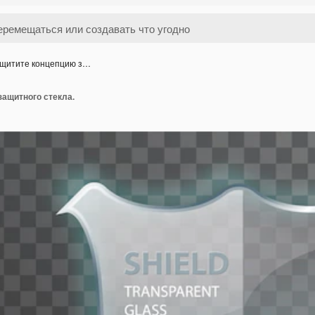
щитите концепцию з…
защитного стекла.