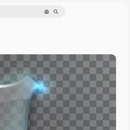
Поиск по изображению
Поиск