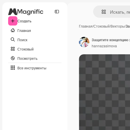
Создать
Главная
/
Стоковый
/
Векторы
/
За
Главная
Поиск
Защитите концепцию 
hannazasimova
Стоковый
Посмотреть
Все инструменты