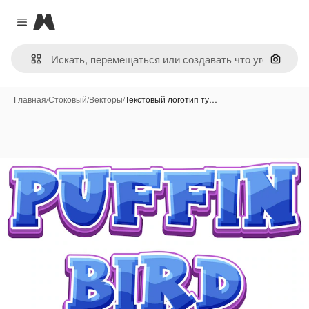
Magnific
Close menu
Поиск 
Главная
/
Стоковый
/
Векторы
/
Текстовый логотип ту…