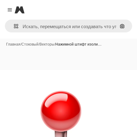
Magnific
Close menu
Поиск 
Главная
/
Стоковый
/
Векторы
/
Нажимной штифт изоли…