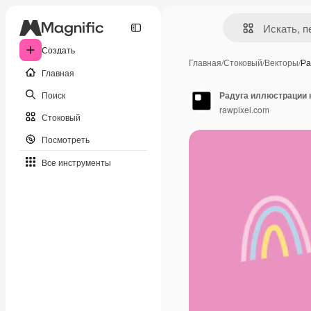
Создать
Главная
/
Стоковый
/
Векторы
/
Ра
Главная
Поиск
Радуга иллюстрации 
rawpixel.com
Стоковый
Посмотреть
Все инструменты