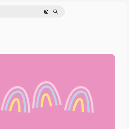
Поиск по изображению
Поиск