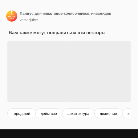
Пандус для инвалидов-колясочников, инвалидов
vectorjuice
Вам также могут понравиться эти векторы
городской
действие
архитектура
движение
инвал