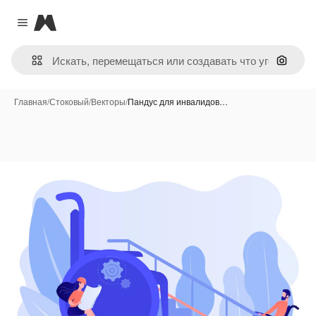
Magnific
Close menu
Поиск 
Главная
/
Стоковый
/
Векторы
/
Пандус для инвалидов…