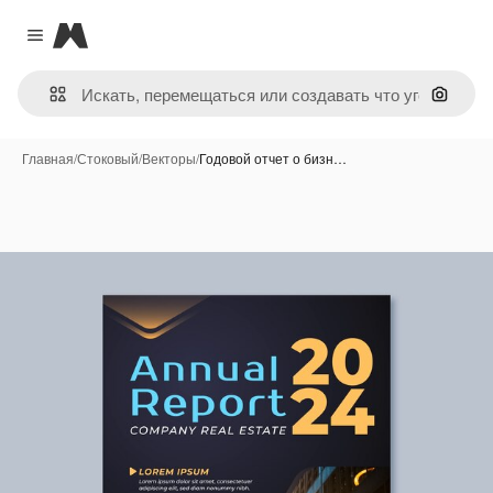
Magnific
Close menu
Поиск 
Главная
/
Стоковый
/
Векторы
/
Годовой отчет о бизн…