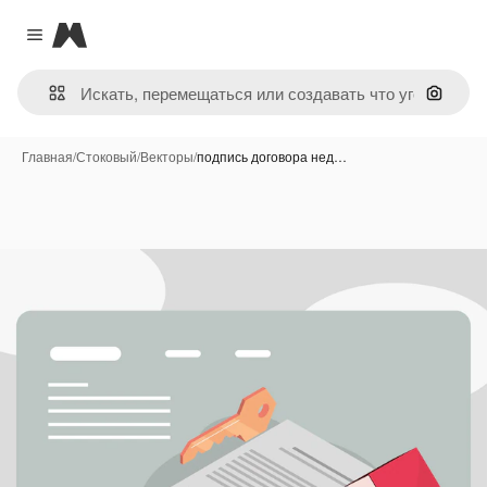
Magnific
Close menu
Поиск 
Главная
/
Стоковый
/
Векторы
/
подпись договора нед…