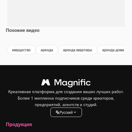
Похожие видео
Premium
Premium
Premium
Premium
имущество
аренда
аренда квартиры
аренда дома
Креативная платформа для создания ваших лучших работ.
Более 1 миллиона подписчиков среди креаторов,
предприятий, агентств и студий.
Pусский
Продукция