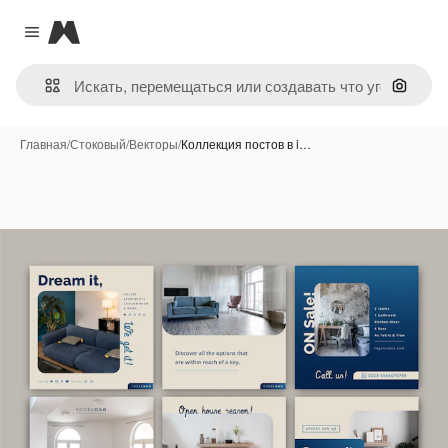
Magnific
Close menu
Поиск 
Главная
/
Стоковый
/
Векторы
/
Коллекция постов в i…