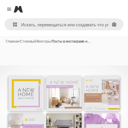
Magnific
Close menu
Поиск 
Главная
/
Стоковый
/
Векторы
/
Посты в инстаграме н…