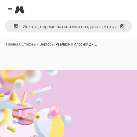
Magnific
Close menu
Поиск 
Главная
/
Стоковый
/
Векторы
/
Реализм и плоский ди…