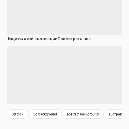
Еще из этой коллекции
Посмотреть все
3d фон
3d background
abstract background
абстрактны