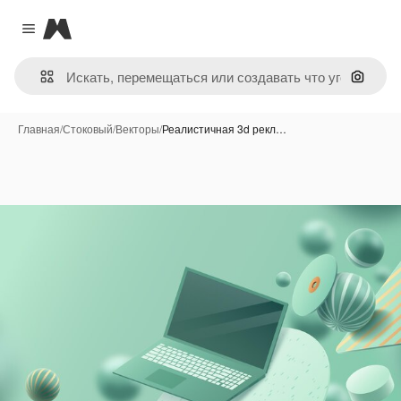
Magnific
Close menu
Поиск 
Главная
/
Стоковый
/
Векторы
/
Реалистичная 3d рекл…