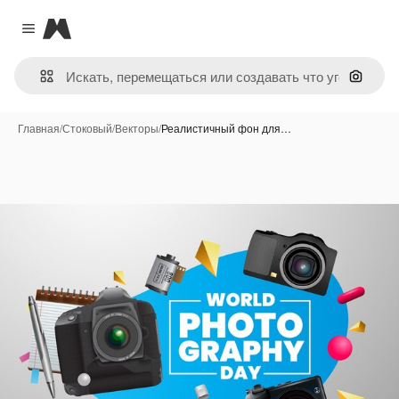
Magnific
Close menu
Поиск 
Главная
/
Стоковый
/
Векторы
/
Реалистичный фон для…