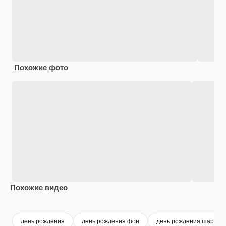
Похожие фото
Похожие видео
Premium
Premium
Сгенерировано с помощью ИИ
Premium
Premium
Сгенериров
день рождения
день рождения фон
день рождения шары