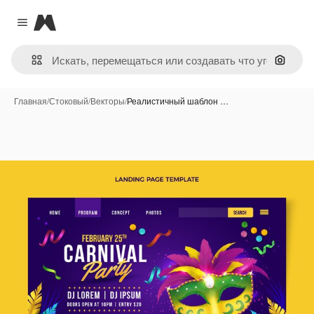
Magnific
Close menu
Поиск 
Главная
/
Стоковый
/
Векторы
/
Реалистичный шаблон …