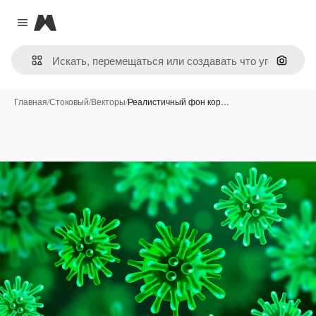
Magnific
Close menu
Поиск 
Главная
/
Стоковый
/
Векторы
/
Реалистичный фон кор…